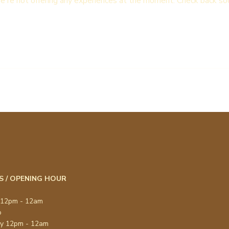
're not offering any experiences at the moment. Check back so
S / OPENING HOUR
 12pm - 12am
o
ay 12pm - 12am