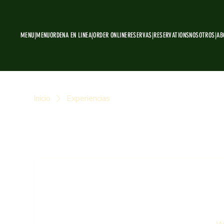
MENU|MENU
ORDENA EN LINEA|ORDER ONLINE
RESERVAS|RESERVATIONS
NOSOTROS|AB
Inicio
Experiencias