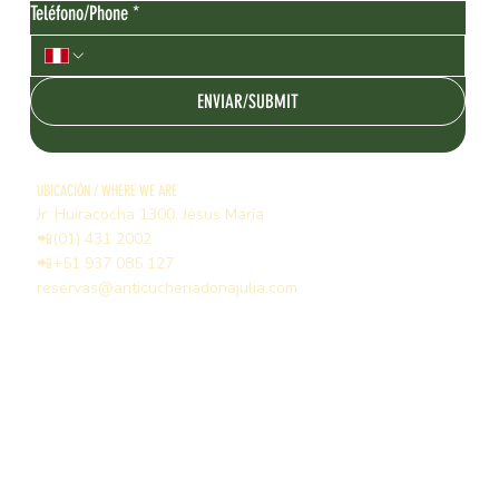
Teléfono/Phone
*
ENVIAR/SUBMIT
UBICACIÓN / WHERE WE ARE
Jr. Huiracocha 1300, Jesus Maria
📲(01) 431 2002
📲+51 937 085 127
reservas@anticucheriadonajulia.com