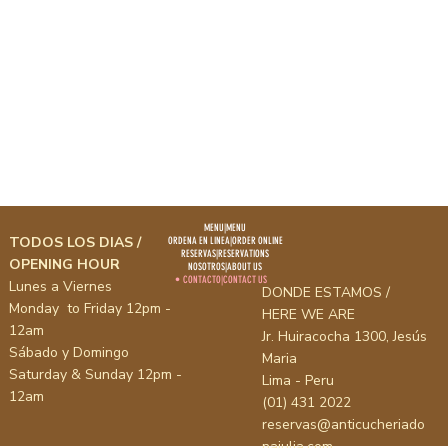
MENU|MENU
TODOS LOS DIAS /
ORDENA EN LINEA|ORDER ONLINE
RESERVAS|RESERVATIONS
OPENING HOUR
NOSOTROS|ABOUT US
CONTACTO|CONTACT US
Lunes a Viernes
DONDE ESTAMOS /
Monday to Friday 12pm -
HERE WE ARE
12am
Jr. Huiracocha 1300, Jesús
Sábado y Domingo
Maria
Saturday & Sunday 12pm -
Lima - Peru
12am
(01) 431 2022
reservas@anticucheriado
najulia.com