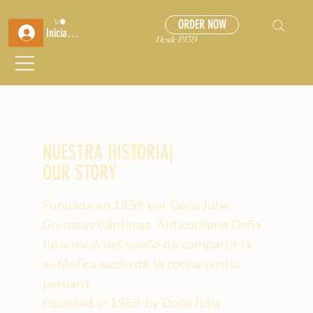
ORDER NOW
Iniciar sesión
Desde 1959
NUESTRA HISTORIA|
OUR STORY
Fundada en 1959 por Doña Julia
Gonzales Cárdenas, Anticuchería Doña
Julia nació del sueño de compartir la
auténtica sazón de la cocina criolla
peruana.
Founded in 1959 by Doña Julia