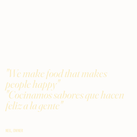
"We make food that makes
people happy"
"Cocinamos sabores que hacen
feliz a la gente"
NEIL, OWNER